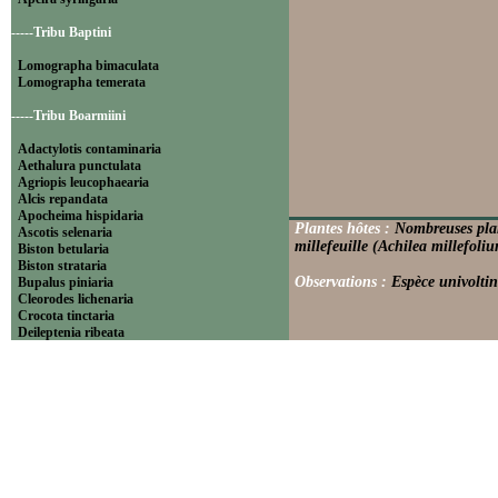
-----Tribu Baptini
Lomographa bimaculata
Lomographa temerata
-----Tribu Boarmiini
Adactylotis contaminaria
Aethalura punctulata
Agriopis leucophaearia
Alcis repandata
Apocheima hispidaria
Plantes hôtes :
Nombreuses plan
Ascotis selenaria
millefeuille (Achilea millefoliu
Biston betularia
Biston strataria
Observations :
Espèce univoltin
Bupalus piniaria
Cleorodes lichenaria
Crocota tinctaria
Deileptenia ribeata
Ecleora solieraria
Ectropis crepuscularia
Ematurga atomaria
Erannis defoliaria
Fagivorina arenaria
Hypomecis punctinalis
Hypomecis roboraria
Lycia hirtaria
Lycia zonaria