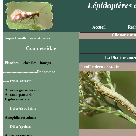
Lépidoptères 
Accueil
Rech
Cliquer sur u
Super Famille: Geometroidea
Geometridae
La Phalène zoné
Planches :
chenilles
imagos
chenille dernier stade
----------------------------Ennominae
-----Tribu Abraxini
Abraxas grossulariata
Abraxas pantaria
Ligdia adustata
-----Tribu Alsophilini
Alsophila aescularia
-----Tribu Apeirini
Apeira syringaria