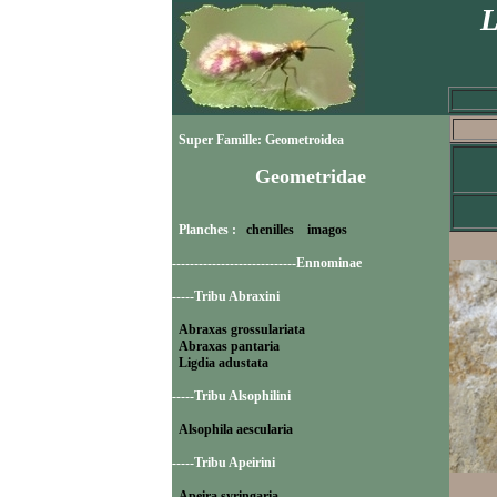
L
Super Famille: Geometroidea
Geometridae
Planches :
chenilles
imagos
----------------------------Ennominae
-----Tribu Abraxini
Abraxas grossulariata
Abraxas pantaria
Ligdia adustata
-----Tribu Alsophilini
Alsophila aescularia
-----Tribu Apeirini
Apeira syringaria