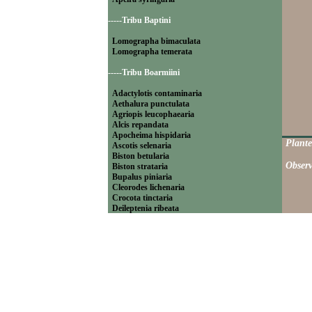
-----Tribu Baptini
Lomographa bimaculata
Lomographa temerata
-----Tribu Boarmiini
Adactylotis contaminaria
Aethalura punctulata
Agriopis leucophaearia
Alcis repandata
Apocheima hispidaria
Plante
Ascotis selenaria
Biston betularia
Observ
Biston strataria
Bupalus piniaria
Cleorodes lichenaria
Crocota tinctaria
Deileptenia ribeata
Ecleora solieraria
Ectropis crepuscularia
Ematurga atomaria
Erannis defoliaria
Fagivorina arenaria
Hypomecis punctinalis
Hypomecis roboraria
Lycia hirtaria
Lycia zonaria