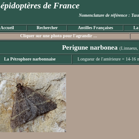
épidoptères de France
Nomenclature de référence :
Accueil
Rechercher
Antilles Françaises
La
Cliquer sur une photo pour l'agrandir ...
Perigune narbonea
(Linnaeus,
La Pétrophore narbonnaise
Longueur de l'antérieure = 14-16