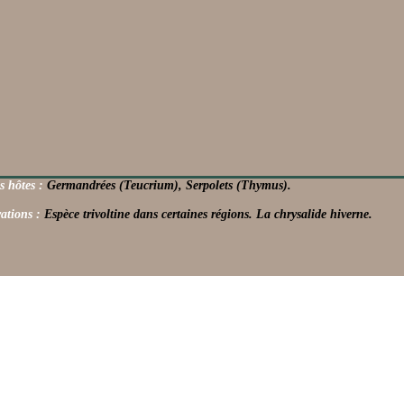
s hôtes :
Germandrées (Teucrium), Serpolets (Thymus).
ations :
Espèce trivoltine dans certaines régions. La chrysalide hiverne.