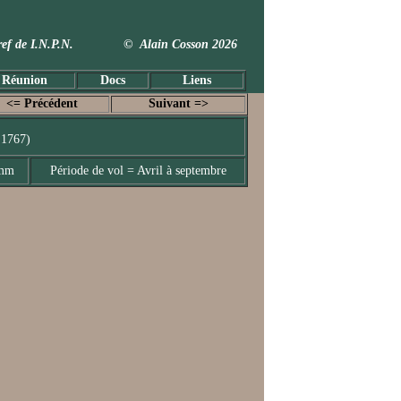
 Taxref de I.N.P.N. © Alain Cosson 2026
 Réunion
Docs
Liens
<= Précédent
Suivant =>
 1767)
 mm
Période de vol = Avril à septembre