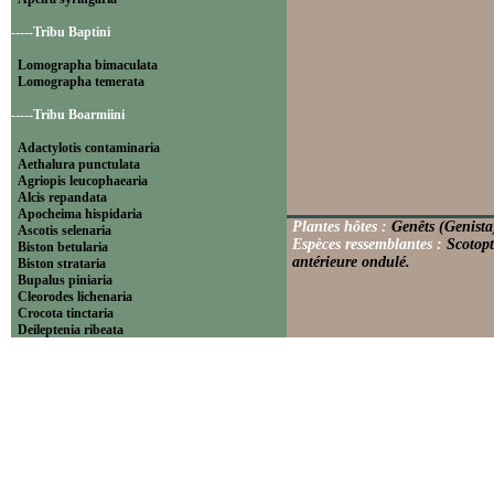
-----Tribu Baptini
Lomographa bimaculata
Lomographa temerata
-----Tribu Boarmiini
Adactylotis contaminaria
Aethalura punctulata
Agriopis leucophaearia
Alcis repandata
Apocheima hispidaria
Plantes hôtes :
Genêts (Genista
Ascotis selenaria
Espèces ressemblantes :
Scotopt
Biston betularia
antérieure ondulé.
Biston strataria
Bupalus piniaria
Cleorodes lichenaria
Crocota tinctaria
Deileptenia ribeata
Ecleora solieraria
Ectropis crepuscularia
Ematurga atomaria
Erannis defoliaria
Fagivorina arenaria
Hypomecis punctinalis
Hypomecis roboraria
Lycia hirtaria
Lycia zonaria