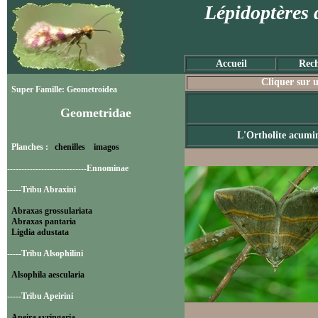
Lépidoptères 
Accueil
Rech
Cliquer sur u
Super Famille: Geometroidea
Geometridae
L'Ortholite acumi
Planches :
chenilles
imagos
----------------------------Ennominae
-----Tribu Abraxini
Abraxas grossulariata
Abraxas pantaria
Ligdia adustata
-----Tribu Alsophilini
Alsophila aescularia
-----Tribu Apeirini
Apeira syringaria