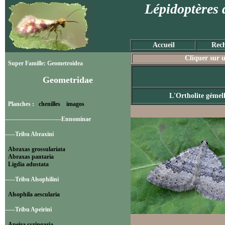
Lépidoptères 
Accueil
Rech
Cliquer sur u
Super Famille: Geometroidea
Geometridae
L'Ortholite gémel
Planches :
chenilles
imagos
----------------------------Ennominae
-----Tribu Abraxini
Abraxas grossulariata
Abraxas pantaria
Ligdia adustata
-----Tribu Alsophilini
Alsophila aescularia
-----Tribu Apeirini
Apeira syringaria