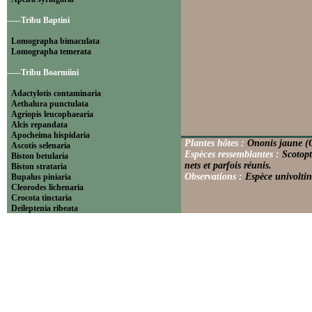
-----Tribu Baptini
Lomographa bimaculata
Lomographa temerata
-----Tribu Boarmiini
Adactylotis contaminaria
Aethalura punctulata
Agriopis leucophaearia
Alcis repandata
Apocheima hispidaria
Plantes hôtes :
Ononis jaune (O
Ascotis selenaria
Espèces ressemblantes :
Scotopt
Biston betularia
nets et parfois réunis.
Biston strataria
Observations :
Espèce univoltin
Bupalus piniaria
Cleorodes lichenaria
Crocota tinctaria
Deileptenia ribeata
Ecleora solieraria
Ectropis crepuscularia
Ematurga atomaria
Erannis defoliaria
Fagivorina arenaria
Hypomecis punctinalis
Hypomecis roboraria
Lycia hirtaria
Lycia zonaria