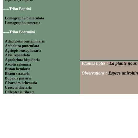
-----Tribu Baptini
Lomographa bimaculata
Lomographa temerata
-----Tribu Boarmiini
Adactylotis contaminaria
Aethalura punctulata
Agriopis leucophaearia
Alcis repandata
Apocheima hispidaria
Plantes hôtes :
La plante nouric
Ascotis selenaria
Biston betularia
Observations :
Espèce univoltin
Biston strataria
Bupalus piniaria
Cleorodes lichenaria
Crocota tinctaria
Deileptenia ribeata
Ecleora solieraria
Ectropis crepuscularia
Ematurga atomaria
Erannis defoliaria
Fagivorina arenaria
Hypomecis punctinalis
Hypomecis roboraria
Lycia hirtaria
Lycia zonaria