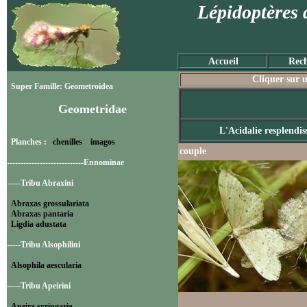
Lépidoptères 
Accueil
Rech
Cliquer sur u
Super Famille: Geometroidea
Geometridae
L'Acidalie resplendis
Planches :
chenilles
imagos
couple
----------------------------Ennominae
-----Tribu Abraxini
Abraxas grossulariata
Abraxas pantaria
Ligdia adustata
-----Tribu Alsophilini
Alsophila aescularia
-----Tribu Apeirini
Apeira syringaria