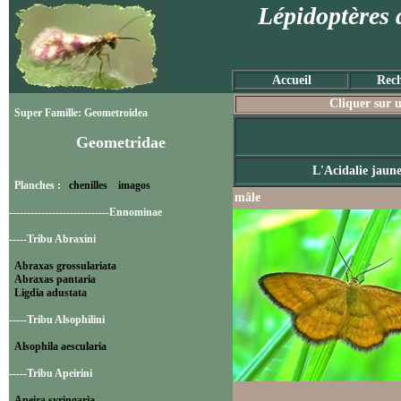
Lépidoptères 
Accueil
Rech
Cliquer sur u
Super Famille: Geometroidea
Geometridae
L'Acidalie jaun
Planches :
chenilles
imagos
mâle
----------------------------Ennominae
-----Tribu Abraxini
Abraxas grossulariata
Abraxas pantaria
Ligdia adustata
-----Tribu Alsophilini
Alsophila aescularia
-----Tribu Apeirini
Apeira syringaria