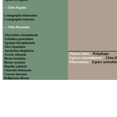
-----Tribu Baptini
Lomographa bimaculata
Lomographa temerata
-----Tribu Boarmiini
Adactylotis contaminaria
Aethalura punctulata
Agriopis leucophaearia
Alcis repandata
Apocheima hispidaria
Plantes hôtes :
Polyphage.
Ascotis selenaria
Espèces ressemblantes :
Cleta f
Biston betularia
Observations :
Espèce univoltin
Biston strataria
Bupalus piniaria
Cleorodes lichenaria
Crocota tinctaria
Deileptenia ribeata
Ecleora solieraria
Ectropis crepuscularia
Ematurga atomaria
Erannis defoliaria
Fagivorina arenaria
Hypomecis punctinalis
Hypomecis roboraria
Lycia hirtaria
Lycia zonaria