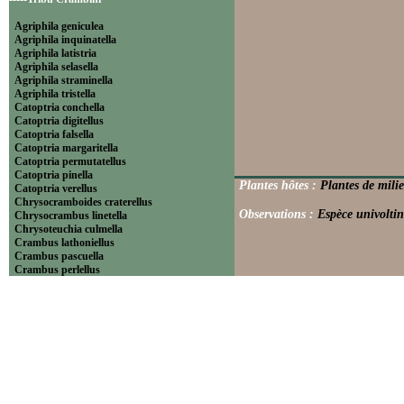
Agriphila geniculea
Agriphila inquinatella
Agriphila latistria
Agriphila selasella
Agriphila straminella
Agriphila tristella
Catoptria conchella
Catoptria digitellus
Catoptria falsella
Catoptria margaritella
Catoptria permutatellus
Catoptria pinella
Plantes hôtes :
Plantes de mili
Catoptria verellus
Chrysocramboides craterellus
Observations :
Espèce univoltin
Chrysocrambus linetella
Chrysoteuchia culmella
Crambus lathoniellus
Crambus pascuella
Crambus perlellus
Crambus pratella
Pediasia contaminella
Pediasia luteella
Platytes alpinella
Platytes cerussella
Thisanotia chrysonuchella
-----Tribu Euchromiini