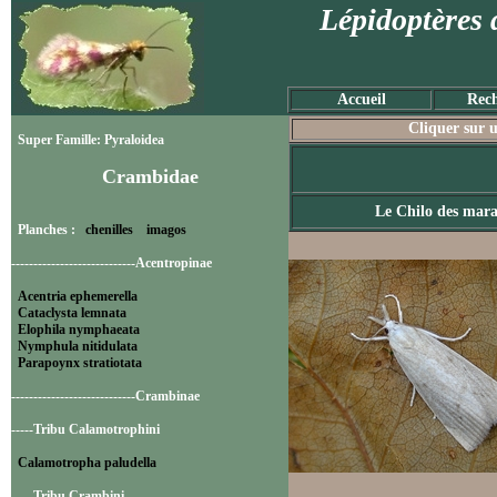
Lépidoptères 
Accueil
Rech
Cliquer sur u
Super Famille: Pyraloidea
Crambidae
Le Chilo des mara
Planches :
chenilles
imagos
----------------------------Acentropinae
Acentria ephemerella
Cataclysta lemnata
Elophila nymphaeata
Nymphula nitidulata
Parapoynx stratiotata
----------------------------Crambinae
-----Tribu Calamotrophini
Calamotropha paludella
-----Tribu Crambini