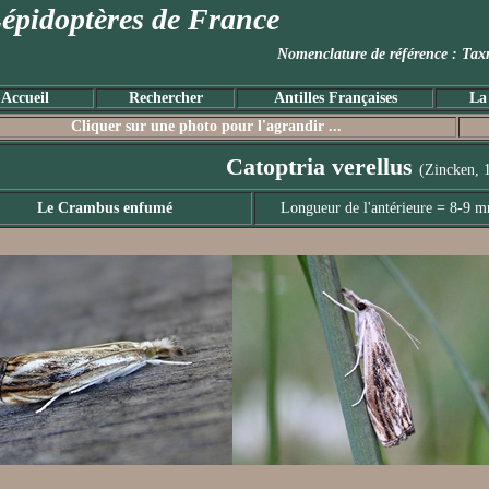
épidoptères de France
Nomenclature de référence :
Accueil
Rechercher
Antilles Françaises
La
Cliquer sur une photo pour l'agrandir ...
Catoptria verellus
(Zincken, 
Le Crambus enfumé
Longueur de l'antérieure = 8-9 