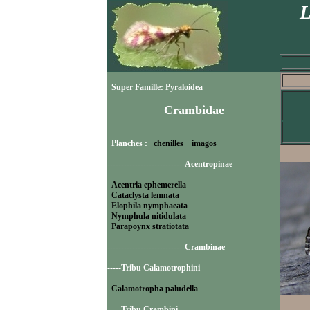
L
Super Famille: Pyraloidea
Crambidae
Planches :
chenilles
imagos
----------------------------Acentropinae
Acentria ephemerella
Cataclysta lemnata
Elophila nymphaeata
Nymphula nitidulata
Parapoynx stratiotata
----------------------------Crambinae
-----Tribu Calamotrophini
Calamotropha paludella
-----Tribu Crambini