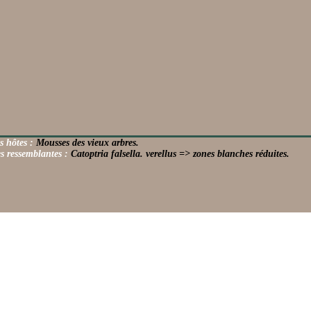
s hôtes :
Mousses des vieux arbres.
s ressemblantes :
Catoptria falsella. verellus => zones blanches réduites.