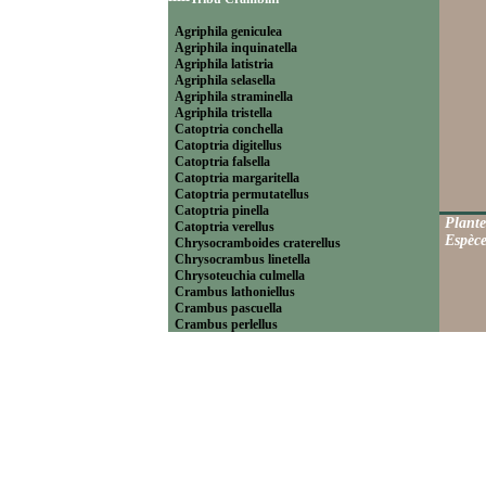
Agriphila geniculea
Agriphila inquinatella
Agriphila latistria
Agriphila selasella
Agriphila straminella
Agriphila tristella
Catoptria conchella
Catoptria digitellus
Catoptria falsella
Catoptria margaritella
Catoptria permutatellus
Catoptria pinella
Plante
Catoptria verellus
Espèce
Chrysocramboides craterellus
Chrysocrambus linetella
Chrysoteuchia culmella
Crambus lathoniellus
Crambus pascuella
Crambus perlellus
Crambus pratella
Pediasia contaminella
Pediasia luteella
Platytes alpinella
Platytes cerussella
Thisanotia chrysonuchella
-----Tribu Euchromiini