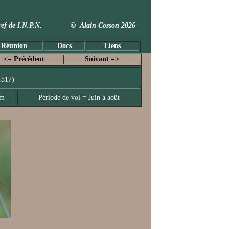
 Taxref de I.N.P.N. © Alain Cosson 2026
 Réunion
Docs
Liens
<= Précédent
Suivant =>
1817)
mm
Période de vol = Juin à août