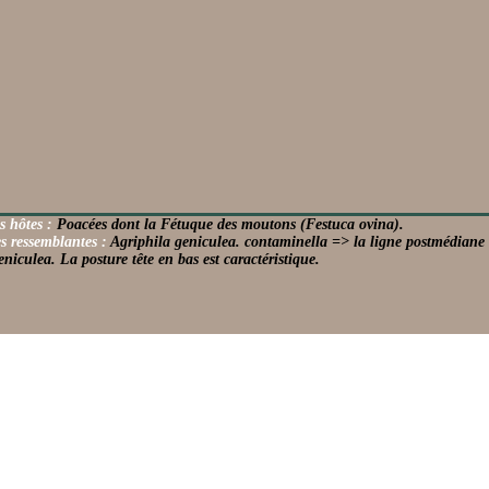
s hôtes :
Poacées dont la Fétuque des moutons (Festuca ovina).
s ressemblantes :
Agriphila geniculea. contaminella => la ligne postmédiane
eniculea. La posture tête en bas est caractéristique.