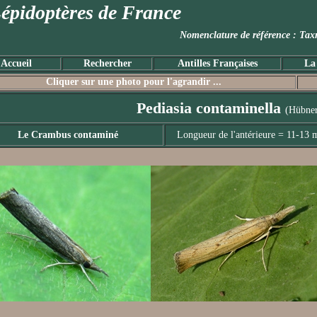
épidoptères de France
Nomenclature de référence :
Accueil
Rechercher
Antilles Françaises
La
Cliquer sur une photo pour l'agrandir ...
Pediasia contaminella
(Hübner
Le Crambus contaminé
Longueur de l'antérieure = 11-13