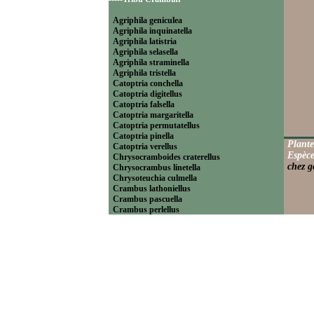
Agriphila geniculea
Agriphila inquinatella
Agriphila latistria
Agriphila selasella
Agriphila straminella
Agriphila tristella
Catoptria conchella
Catoptria digitellus
Catoptria falsella
Catoptria margaritella
Catoptria permutatellus
Catoptria pinella
Plante
Catoptria verellus
Espèce
Chrysocramboides craterellus
chez g
Chrysocrambus linetella
Chrysoteuchia culmella
Crambus lathoniellus
Crambus pascuella
Crambus perlellus
Crambus pratella
Pediasia contaminella
Pediasia luteella
Platytes alpinella
Platytes cerussella
Thisanotia chrysonuchella
-----Tribu Euchromiini