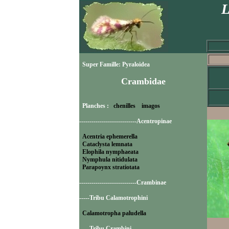
L
Super Famille: Pyraloidea
Crambidae
Planches :
chenilles
imagos
----------------------------Acentropinae
Acentria ephemerella
Cataclysta lemnata
Elophila nymphaeata
Nymphula nitidulata
Parapoynx stratiotata
----------------------------Crambinae
-----Tribu Calamotrophini
Calamotropha paludella
-----Tribu Crambini