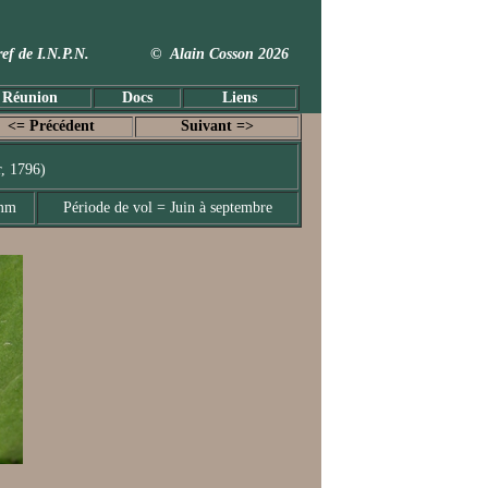
 Taxref de I.N.P.N. © Alain Cosson 2026
 Réunion
Docs
Liens
<= Précédent
Suivant =>
, 1796)
 mm
Période de vol = Juin à septembre