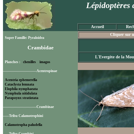
Lépidoptères 
Accueil
Rech
Cliquer sur u
Super Famille: Pyraloidea
Crambidae
L'Evergète de la Mou
Planches :
chenilles
imagos
----------------------------Acentropinae
Acentria ephemerella
Cataclysta lemnata
Elophila nymphaeata
Nymphula nitidulata
Parapoynx stratiotata
----------------------------Crambinae
-----Tribu Calamotrophini
Calamotropha paludella
-----Tribu Crambini