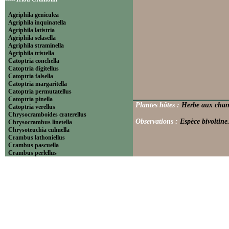
Agriphila geniculea
Agriphila inquinatella
Agriphila latistria
Agriphila selasella
Agriphila straminella
Agriphila tristella
Catoptria conchella
Catoptria digitellus
Catoptria falsella
Catoptria margaritella
Catoptria permutatellus
Catoptria pinella
Plantes hôtes :
Herbe aux chantr
Catoptria verellus
Chrysocramboides craterellus
Observations :
Espèce bivoltine
Chrysocrambus linetella
Chrysoteuchia culmella
Crambus lathoniellus
Crambus pascuella
Crambus perlellus
Crambus pratella
Pediasia contaminella
Pediasia luteella
Platytes alpinella
Platytes cerussella
Thisanotia chrysonuchella
-----Tribu Euchromiini