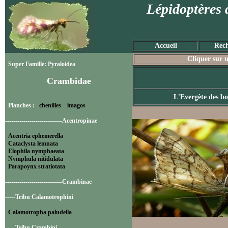
Lépidoptères 
Accueil
Rech
Cliquer sur u
Super Famille: Pyraloidea
Crambidae
L'Evergète des bo
Planches :
chenilles
imagos
----------------------------Acentropinae
Acentria ephemerella
Cataclysta lemnata
Elophila nymphaeata
Nymphula nitidulata
Parapoynx stratiotata
----------------------------Crambinae
-----Tribu Calamotrophini
Calamotropha paludella
-----Tribu Crambini