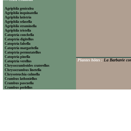
Agriphila geniculea
Agriphila inquinatella
Agriphila latistria
Agriphila selasella
Agriphila straminella
Agriphila tristella
Catoptria conchella
Catoptria digitellus
Catoptria falsella
Catoptria margaritella
Catoptria permutatellus
Catoptria pinella
Plantes hôtes :
La Barbarée co
Catoptria verellus
Chrysocramboides craterellus
Chrysocrambus linetella
Chrysoteuchia culmella
Crambus lathoniellus
Crambus pascuella
Crambus perlellus
Crambus pratella
Pediasia contaminella
Pediasia luteella
Platytes alpinella
Platytes cerussella
Thisanotia chrysonuchella
-----Tribu Euchromiini