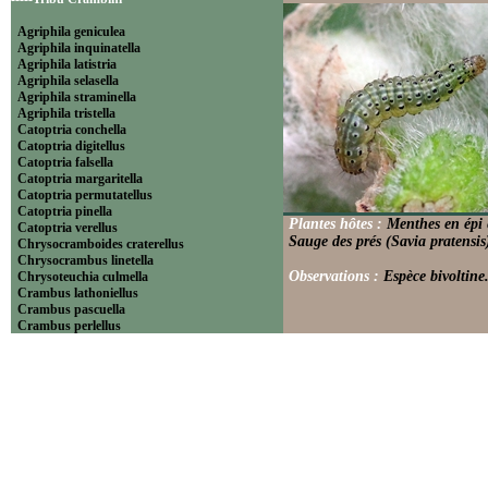
Agriphila geniculea
Agriphila inquinatella
Agriphila latistria
Agriphila selasella
Agriphila straminella
Agriphila tristella
Catoptria conchella
Catoptria digitellus
Catoptria falsella
Catoptria margaritella
Catoptria permutatellus
Catoptria pinella
Plantes hôtes :
Menthes en épi 
Catoptria verellus
Sauge des prés (Savia pratensis)
Chrysocramboides craterellus
Chrysocrambus linetella
Observations :
Espèce bivoltine
Chrysoteuchia culmella
Crambus lathoniellus
Crambus pascuella
Crambus perlellus
Crambus pratella
Pediasia contaminella
Pediasia luteella
Platytes alpinella
Platytes cerussella
Thisanotia chrysonuchella
-----Tribu Euchromiini