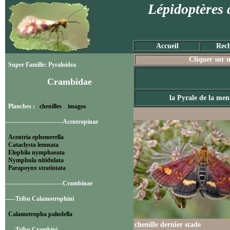
Lépidoptères 
Accueil
Rech
Cliquer sur u
Super Famille: Pyraloidea
Crambidae
la Pyrale de la men
Planches :
chenilles
imagos
----------------------------Acentropinae
Acentria ephemerella
Cataclysta lemnata
Elophila nymphaeata
Nymphula nitidulata
Parapoynx stratiotata
----------------------------Crambinae
-----Tribu Calamotrophini
Calamotropha paludella
chenille dernier stade
-----Tribu Crambini