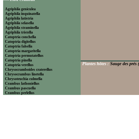
Agriphila geniculea
Agriphila inquinatella
Agriphila latistria
Agriphila selasella
Agriphila straminella
Agriphila tristella
Catoptria conchella
Catoptria digitellus
Catoptria falsella
Catoptria margaritella
Catoptria permutatellus
Catoptria pinella
Plantes hôtes :
Sauge des prés 
Catoptria verellus
Chrysocramboides craterellus
Chrysocrambus linetella
Chrysoteuchia culmella
Crambus lathoniellus
Crambus pascuella
Crambus perlellus
Crambus pratella
Pediasia contaminella
Pediasia luteella
Platytes alpinella
Platytes cerussella
Thisanotia chrysonuchella
-----Tribu Euchromiini