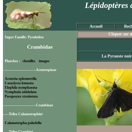
Lépidoptères 
Accueil
Rech
Cliquer sur u
Super Famille: Pyraloidea
Crambidae
La Pyrauste noir
Planches :
chenilles
imagos
----------------------------Acentropinae
Acentria ephemerella
Cataclysta lemnata
Elophila nymphaeata
Nymphula nitidulata
Parapoynx stratiotata
----------------------------Crambinae
-----Tribu Calamotrophini
Calamotropha paludella
-----Tribu Crambini