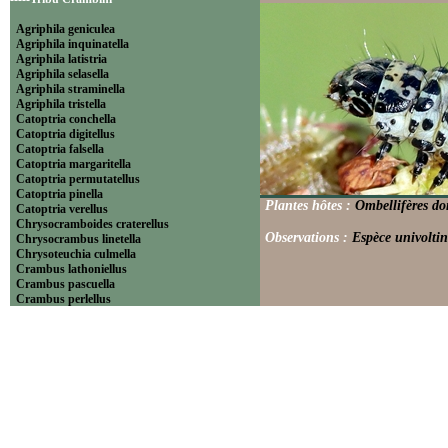
Agriphila geniculea
Agriphila inquinatella
Agriphila latistria
Agriphila selasella
Agriphila straminella
Agriphila tristella
Catoptria conchella
Catoptria digitellus
Catoptria falsella
Catoptria margaritella
Catoptria permutatellus
Catoptria pinella
Plantes hôtes :
Ombellifères d
Catoptria verellus
Chrysocramboides craterellus
Observations :
Espèce univoltin
Chrysocrambus linetella
Chrysoteuchia culmella
Crambus lathoniellus
Crambus pascuella
Crambus perlellus
Crambus pratella
Pediasia contaminella
Pediasia luteella
Platytes alpinella
Platytes cerussella
Thisanotia chrysonuchella
-----Tribu Euchromiini