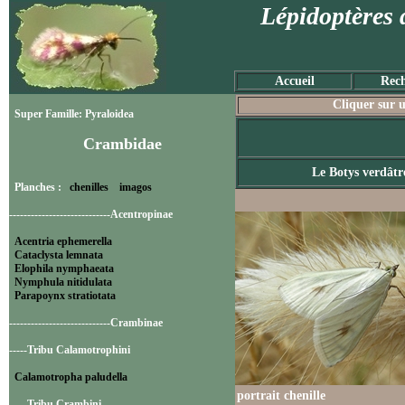
Lépidoptères 
Accueil
Rech
Cliquer sur u
Super Famille: Pyraloidea
Crambidae
Le Botys verdâtr
Planches :
chenilles
imagos
----------------------------Acentropinae
Acentria ephemerella
Cataclysta lemnata
Elophila nymphaeata
Nymphula nitidulata
Parapoynx stratiotata
----------------------------Crambinae
-----Tribu Calamotrophini
Calamotropha paludella
portrait chenille
-----Tribu Crambini