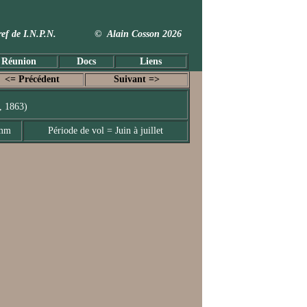
 Taxref de I.N.P.N. © Alain Cosson 2026
 Réunion
Docs
Liens
<= Précédent
Suivant =>
, 1863)
 mm
Période de vol = Juin à juillet