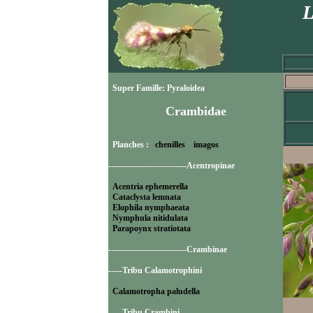
L
Super Famille: Pyraloidea
Crambidae
Planches :
chenilles
imagos
----------------------------Acentropinae
Acentria ephemerella
Cataclysta lemnata
Elophila nymphaeata
Nymphula nitidulata
Parapoynx stratiotata
----------------------------Crambinae
-----Tribu Calamotrophini
Calamotropha paludella
-----Tribu Crambini