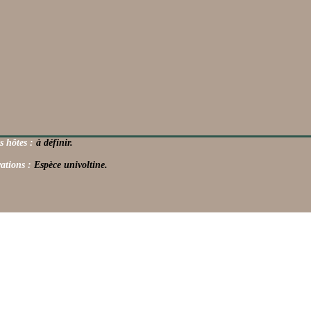
s hôtes :
à définir.
ations :
Espèce univoltine.