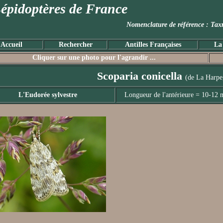
épidoptères de France
Nomenclature de référence :
Accueil
Rechercher
Antilles Françaises
La
Cliquer sur une photo pour l'agrandir ...
Scoparia conicella
(de La Harpe
L'Eudorée sylvestre
Longueur de l'antérieure = 10-12