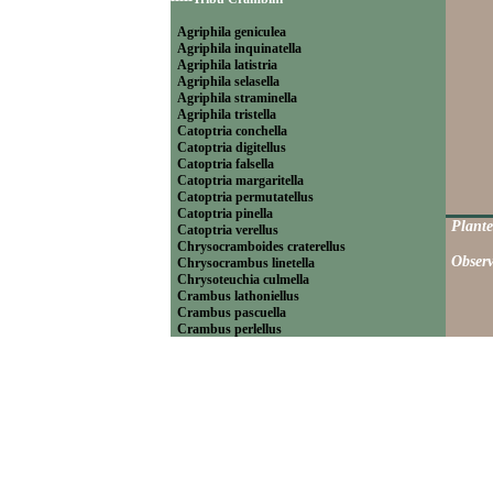
Agriphila geniculea
Agriphila inquinatella
Agriphila latistria
Agriphila selasella
Agriphila straminella
Agriphila tristella
Catoptria conchella
Catoptria digitellus
Catoptria falsella
Catoptria margaritella
Catoptria permutatellus
Catoptria pinella
Plante
Catoptria verellus
Chrysocramboides craterellus
Observ
Chrysocrambus linetella
Chrysoteuchia culmella
Crambus lathoniellus
Crambus pascuella
Crambus perlellus
Crambus pratella
Pediasia contaminella
Pediasia luteella
Platytes alpinella
Platytes cerussella
Thisanotia chrysonuchella
-----Tribu Euchromiini