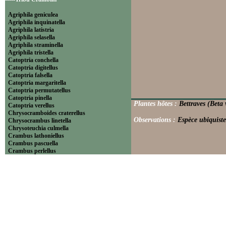
Agriphila geniculea
Agriphila inquinatella
Agriphila latistria
Agriphila selasella
Agriphila straminella
Agriphila tristella
Catoptria conchella
Catoptria digitellus
Catoptria falsella
Catoptria margaritella
Catoptria permutatellus
Catoptria pinella
Plantes hôtes :
Bettraves (Beta
Catoptria verellus
Chrysocramboides craterellus
Observations :
Espèce ubiquiste
Chrysocrambus linetella
Chrysoteuchia culmella
Crambus lathoniellus
Crambus pascuella
Crambus perlellus
Crambus pratella
Pediasia contaminella
Pediasia luteella
Platytes alpinella
Platytes cerussella
Thisanotia chrysonuchella
-----Tribu Euchromiini