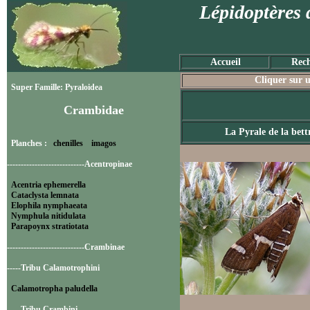
Lépidoptères 
Accueil
Rech
Cliquer sur u
Super Famille: Pyraloidea
Crambidae
La Pyrale de la bett
Planches :
chenilles
imagos
----------------------------Acentropinae
Acentria ephemerella
Cataclysta lemnata
Elophila nymphaeata
Nymphula nitidulata
Parapoynx stratiotata
----------------------------Crambinae
-----Tribu Calamotrophini
Calamotropha paludella
-----Tribu Crambini