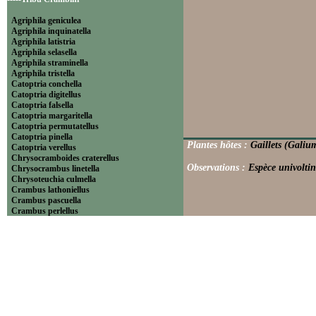
Agriphila geniculea
Agriphila inquinatella
Agriphila latistria
Agriphila selasella
Agriphila straminella
Agriphila tristella
Catoptria conchella
Catoptria digitellus
Catoptria falsella
Catoptria margaritella
Catoptria permutatellus
Catoptria pinella
Plantes hôtes :
Gaillets (Galiu
Catoptria verellus
Chrysocramboides craterellus
Observations :
Espèce univoltin
Chrysocrambus linetella
Chrysoteuchia culmella
Crambus lathoniellus
Crambus pascuella
Crambus perlellus
Crambus pratella
Pediasia contaminella
Pediasia luteella
Platytes alpinella
Platytes cerussella
Thisanotia chrysonuchella
-----Tribu Euchromiini