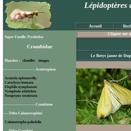
Lépidoptères 
Accueil
Rech
Cliquer sur u
Super Famille: Pyraloidea
Crambidae
Le Botys jaune de Dup
Planches :
chenilles
imagos
----------------------------Acentropinae
Acentria ephemerella
Cataclysta lemnata
Elophila nymphaeata
Nymphula nitidulata
Parapoynx stratiotata
----------------------------Crambinae
-----Tribu Calamotrophini
Calamotropha paludella
-----Tribu Crambini