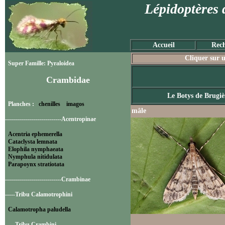
Lépidoptères 
Accueil
Rech
Cliquer sur u
Super Famille: Pyraloidea
Crambidae
Le Botys de Brugiè
Planches :
chenilles
imagos
mâle
----------------------------Acentropinae
Acentria ephemerella
Cataclysta lemnata
Elophila nymphaeata
Nymphula nitidulata
Parapoynx stratiotata
----------------------------Crambinae
-----Tribu Calamotrophini
Calamotropha paludella
-----Tribu Crambini