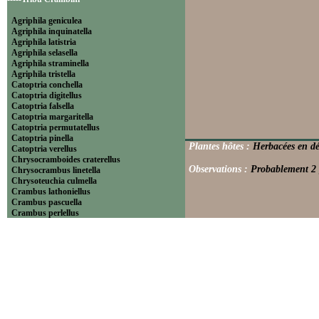
Agriphila geniculea
Agriphila inquinatella
Agriphila latistria
Agriphila selasella
Agriphila straminella
Agriphila tristella
Catoptria conchella
Catoptria digitellus
Catoptria falsella
Catoptria margaritella
Catoptria permutatellus
Catoptria pinella
Plantes hôtes :
Herbacées en d
Catoptria verellus
Chrysocramboides craterellus
Observations :
Probablement 2 
Chrysocrambus linetella
Chrysoteuchia culmella
Crambus lathoniellus
Crambus pascuella
Crambus perlellus
Crambus pratella
Pediasia contaminella
Pediasia luteella
Platytes alpinella
Platytes cerussella
Thisanotia chrysonuchella
-----Tribu Euchromiini