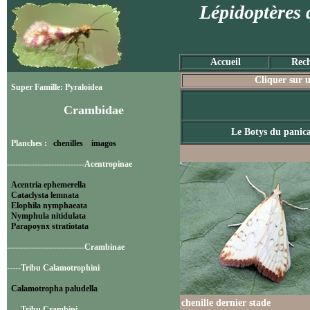
Lépidoptères 
Accueil
Rech
Cliquer sur u
Super Famille: Pyraloidea
Crambidae
Le Botys du panic
Planches :
chenilles
imagos
----------------------------Acentropinae
Acentria ephemerella
Cataclysta lemnata
Elophila nymphaeata
Nymphula nitidulata
Parapoynx stratiotata
----------------------------Crambinae
-----Tribu Calamotrophini
Calamotropha paludella
chenille dernier stade
-----Tribu Crambini