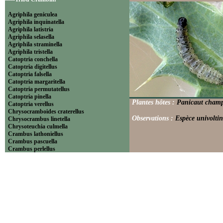
Agriphila geniculea
Agriphila inquinatella
Agriphila latistria
Agriphila selasella
Agriphila straminella
Agriphila tristella
Catoptria conchella
Catoptria digitellus
Catoptria falsella
Catoptria margaritella
Catoptria permutatellus
Catoptria pinella
Plantes hôtes :
Panicaut champ
Catoptria verellus
Chrysocramboides craterellus
Observations :
Espèce univoltin
Chrysocrambus linetella
Chrysoteuchia culmella
Crambus lathoniellus
Crambus pascuella
Crambus perlellus
Crambus pratella
Pediasia contaminella
Pediasia luteella
Platytes alpinella
Platytes cerussella
Thisanotia chrysonuchella
-----Tribu Euchromiini