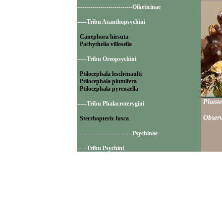
----------------------------Oiketicinae
-----Tribu Acanthopsychini
Canephora hirsuta
Pachythelia villosella
-----Tribu Oreopsychini
Ptilocephala leschenaulti
Ptilocephala plumifera
Ptilocephala pyrenaella
Plante
-----Tribu Phalacroterygini
Observ
Sterrhopterix fusca
----------------------------Psychinae
-----Tribu Psychini
Bacotia claustrella
Luffia lapidella
Psyche casta
----------------------------Taleporiinae
-----Tribu Taleporiini