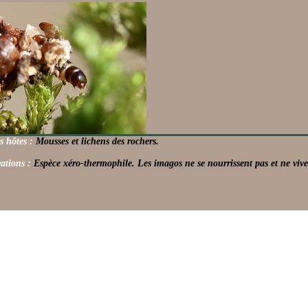
s hôtes :
Mousses et lichens des rochers.
ations :
Espèce xéro-thermophile. Les imagos ne se nourrissent pas et ne viv