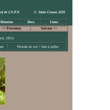
 Taxref de I.N.P.N. © Alain Cosson 2026
 Réunion
Docs
Liens
<= Précédent
Suivant =>
ich, 1851)
 mm
Période de vol = Juin à juillet