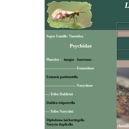
L
Super Famille: Tineoidea
Psychidae
Planches :
imagos
fourreaux
----------------------------Eumasiinae
Eumasia parietariella
----------------------------Naryciinae
-----Tribu Dahlicini
Dahlica triquetrella
-----Tribu Naryciini
Diplodoma laichartingella
Narycia duplicella
chenil