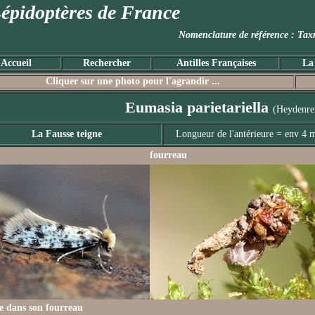
épidoptères de France
Nomenclature de référence :
Accueil
Rechercher
Antilles Françaises
La
Cliquer sur une photo pour l'agrandir ...
Eumasia parietariella
(Heydenre
La Fausse teigne
Longueur de l'antérieure = env 4
fourreau
le dans son fourreau