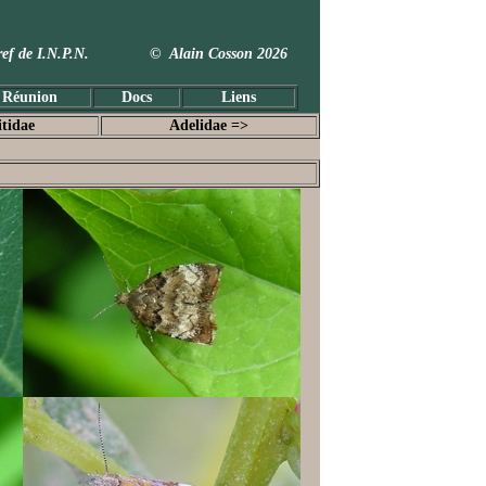
 Taxref de I.N.P.N. © Alain Cosson 2026
 Réunion
Docs
Liens
itidae
Adelidae =>