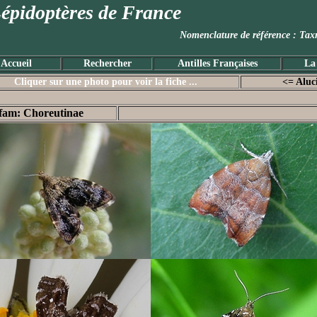
épidoptères de France
Nomenclature de référence :
Accueil
Rechercher
Antilles Françaises
La
Cliquer sur une photo pour voir la fiche ...
<= Aluc
fam: Choreutinae