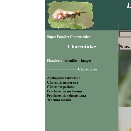
L
Super Famille: Choreutoidea
Choreutidae
Sous-
Planches :
chenilles
imagos
----------------------------Choreutinae
Anthophila fabriciana
Choreutis nemorana
Choreutis pariana
Prochoreutis myllerana
Prochoreutis sehestediana
Tebenna micalis