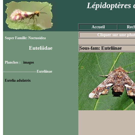
Lépidoptères 
Accueil
Rech
Cliquer sur une photo
Super Famille: Noctuoidea
Euteliidae
Sous-fam: Euteliinae
Planches :
imagos
----------------------------Euteliinae
Eutelia adulatrix