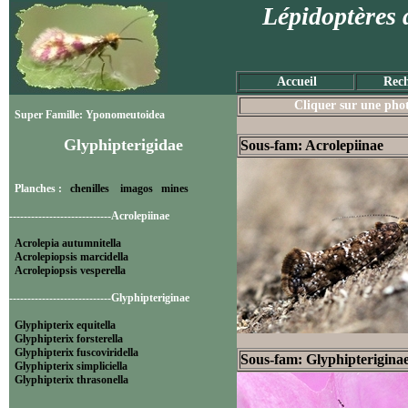
Lépidoptères 
Accueil
Rech
Cliquer sur une photo
Super Famille: Yponomeutoidea
Glyphipterigidae
Sous-fam: Acrolepiinae
Planches :
chenilles
imagos
mines
----------------------------Acrolepiinae
Acrolepia autumnitella
Acrolepiopsis marcidella
Acrolepiopsis vesperella
----------------------------Glyphipteriginae
Glyphipterix equitella
Glyphipterix forsterella
Glyphipterix fuscoviridella
Sous-fam: Glyphipterigina
Glyphipterix simpliciella
Glyphipterix thrasonella