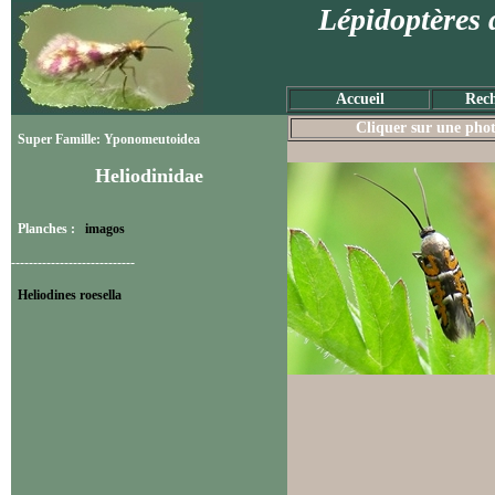
Lépidoptères 
Accueil
Rech
Cliquer sur une photo
Super Famille: Yponomeutoidea
Heliodinidae
Planches :
imagos
----------------------------
Heliodines roesella