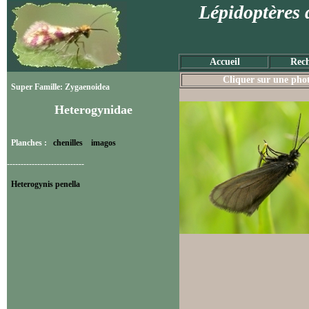
Lépidoptères 
Accueil
Rech
Cliquer sur une photo
Super Famille: Zygaenoidea
Heterogynidae
Planches :
chenilles
imagos
----------------------------
Heterogynis penella