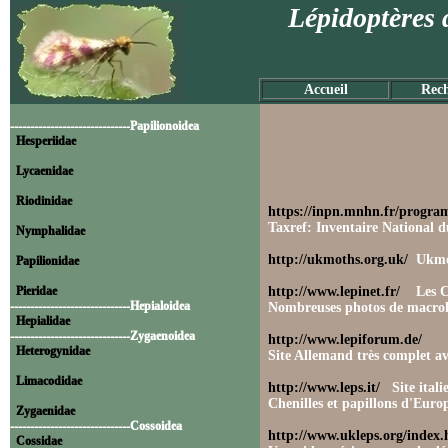
Lépidoptères 
Accueil
Rech
------------------------------Papilionoidea
Hesperiidae
Lycaenidae
Riodinidae
https://inpn.mnhn.fr/progra
Taxref: Inventaire National du 
Nymphalidae
http://ukmoths.org.uk/
Ukmot
Papilionidae
Pieridae
http://www.lepinet.fr/
Les Car
------------------------------Hepialoidea
Nombreuses photos de macrolépi
Hepialidae
------------------------------Zygaenoidea
http://www.lepiforum.de/
Heterogynidae
Site Allemand très complet av
Limacodidae
http://www.leps.it/
Site itali
Chenilles et papillons d'Europ
Zygaenidae
------------------------------Cossoidea
http://www.ukleps.org/index.
Cossidae