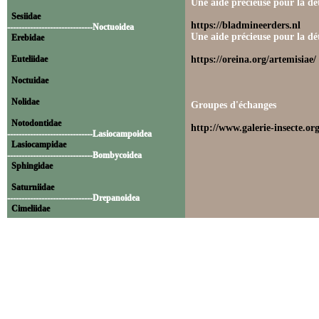
Une aide précieuse pour la dét
Sesiidae
https://bladmineerders.nl
------------------------------Noctuoidea
Une aide précieuse pour la dét
Erebidae
Euteliidae
https://oreina.org/artemisiae/
Noctuidae
Nolidae
Groupes d'échanges
Notodontidae
http://www.galerie-insecte.org
------------------------------Lasiocampoidea
Lasiocampidae
------------------------------Bombycoidea
Sphingidae
Saturniidae
------------------------------Drepanoidea
Cimeliidae
Drepanidae
------------------------------Geometroidea
Geometridae
------------------------------Pyraloidea
Crambidae
Pyralidae
------------------------------Tortricoidea
Tortricidae