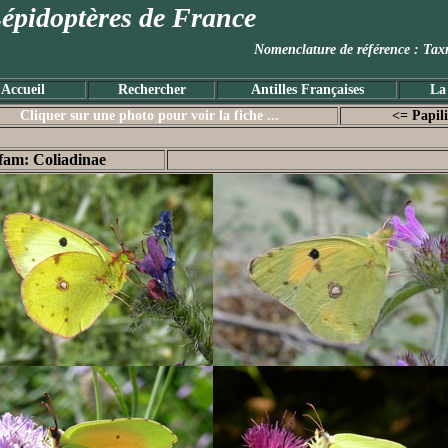
épidoptères de France
Nomenclature de référence :
Accueil
Rechercher
Antilles Françaises
La
Cliquer sur une photo pour voir la fiche ...
<= Papil
fam: Coliadinae