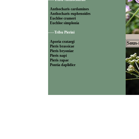
Anthocharis cardamines
Anthocharis euphenoides
Euchloe crameri
Euchloe simplonia
-----Tribu Pierini
Aporia crataegi
Sous-
Pieris brassicae
Pieris bryoniae
Pieris napi
Pieris rapae
Pontia daplidice
Sous-