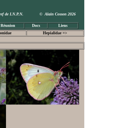
 Taxref de I.N.P.N. © Alain Cosson 2026
 Réunion
Docs
Liens
ionidae
Hepialidae =>