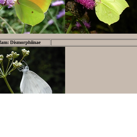
fam: Dismorphiinae
fam: Pierinae
Tribu: Anthocharini