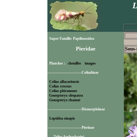
L
Super Famille: Papilionoidea
Pieridae
Sous-
Planches :
chenilles
imagos
----------------------------Coliadinae
Colias alfacariensis
Colias croceus
Colias phicomone
Gonepteryx cleopatra
Gonepteryx rhamni
----------------------------Dismorphiinae
Leptidea sinapis
----------------------------Pierinae
-----Tribu Anthocharini