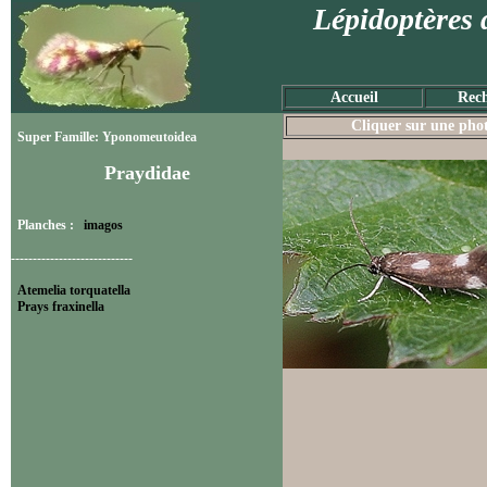
Lépidoptères 
Accueil
Rech
Cliquer sur une photo
Super Famille: Yponomeutoidea
Praydidae
Planches :
imagos
----------------------------
Atemelia torquatella
Prays fraxinella