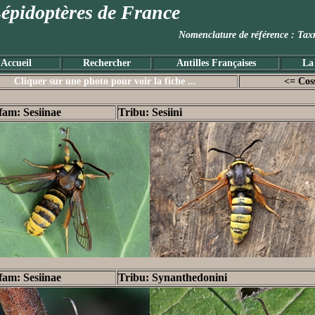
épidoptères de France
Nomenclature de référence :
Accueil
Rechercher
Antilles Françaises
La
Cliquer sur une photo pour voir la fiche ...
<= Cos
fam: Sesiinae
Tribu: Sesiini
fam: Sesiinae
Tribu: Synanthedonini