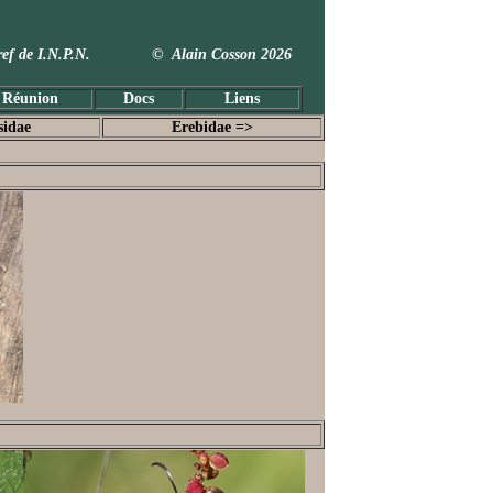
 Taxref de I.N.P.N. © Alain Cosson 2026
 Réunion
Docs
Liens
sidae
Erebidae =>