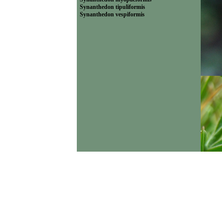
Synanthedon tipuliformis
Synanthedon vespiformis