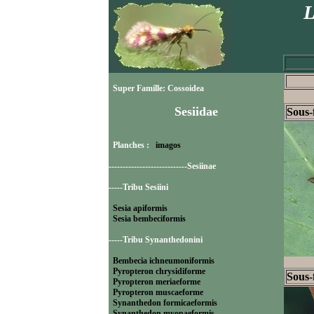
L
Super Famille: Cossoidea
Sesiidae
Sous-
Planches :
imagos
----------------------------Sesiinae
-----Tribu Sesiini
Sesia apiformis
Sesia bembeciformis
-----Tribu Synanthedonini
Bembecia ichneumoniformis
Pyropteron chrysidiforme
Sous-
Pyropteron meriaeforme
Pyropteron muscaeforme
Synanthedon formicaeformis
Synanthedon myopaeformis