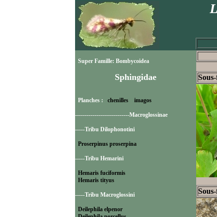
L
Super Famille: Bombycoidea
Sphingidae
Sous-
Planches :
chenilles
imagos
----------------------------Macroglossinae
-----Tribu Dilophonotini
Proserpinus proserpina
-----Tribu Hemarini
Hemaris fuciformis
Hemaris tityus
Sous-
-----Tribu Macroglossini
Deilephila elpenor
Deilephila porcellus