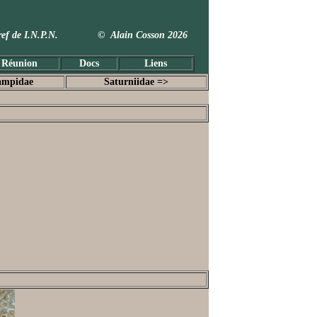
 Taxref de I.N.P.N. © Alain Cosson 2026
 Réunion
Docs
Liens
ampidae
Saturniidae =>