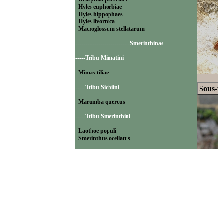
Hyles euphorbiae
Hyles hippophaes
Hyles livornica
Macroglossum stellatarum
----------------------------Smerinthinae
-----Tribu Mimatini
Mimas tiliae
-----Tribu Sichiini
Sous-
Marumba quercus
-----Tribu Smerinthini
Laothoe populi
Smerinthus ocellatus
----------------------------Sphinginae
-----Tribu Sphingini
Acherontia atropos
Agrius convolvuli
Hyloicus maurorum
Hyloicus pinastri
Sphinx ligustri