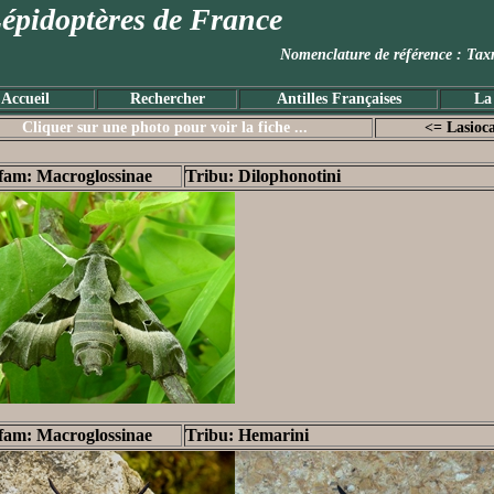
épidoptères de France
Nomenclature de référence :
Accueil
Rechercher
Antilles Françaises
La
Cliquer sur une photo pour voir la fiche ...
<= Lasioc
fam: Macroglossinae
Tribu: Dilophonotini
fam: Macroglossinae
Tribu: Hemarini