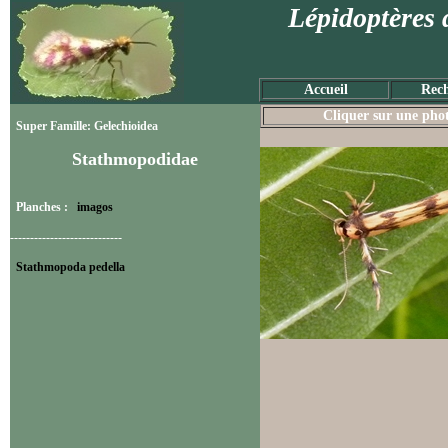
Lépidoptères 
Accueil
Rech
Cliquer sur une photo
Super Famille: Gelechioidea
Stathmopodidae
Planches :
imagos
----------------------------
Stathmopoda pedella