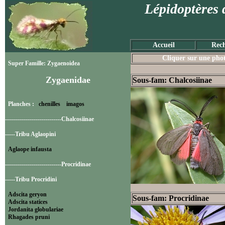
Lépidoptères 
Accueil
Rech
Cliquer sur une photo
Super Famille: Zygaenoidea
Zygaenidae
Sous-fam: Chalcosiinae
Planches :
chenilles
imagos
----------------------------Chalcosiinae
-----Tribu Aglaopini
Aglaope infausta
----------------------------Procridinae
-----Tribu Procridini
Adscita geryon
Sous-fam: Procridinae
Adscita statices
Jordanita globulariae
Rhagades pruni