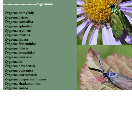
----------------------------Zygaeninae
Zygaena anthyllidis
Zygaena brizae
Zygaena carniolica
Zygaena ephialtes
Zygaena erythrus
Zygaena exulans
Zygaena fausta
Zygaena filipendulae
Zygaena hilaris
Zygaena lavandulae
Zygaena lonicerae
Zygaena loti
Zygaena nevadensis
Zygaena occitanica
Zygaena osterodensis
Zygaena purpuralis / minos
Zygaena rhadamanthus
Zygaena romeo
Zygaena sarpedon
Zygaena transalpina
Zygaena trifolii
Sous-fam: Zygaeninae