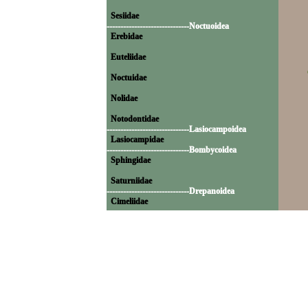
Sesiidae
------------------------------Noctuoidea
Erebidae
Euteliidae
Noctuidae
Nolidae
Notodontidae
------------------------------Lasiocampoidea
Lasiocampidae
------------------------------Bombycoidea
Sphingidae
Saturniidae
------------------------------Drepanoidea
Cimeliidae
Drepanidae
------------------------------Geometroidea
Geometridae
------------------------------Pyraloidea
Crambidae
Pyralidae
------------------------------Tortricoidea
Tortricidae