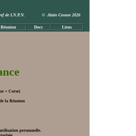
 Taxref de I.N.P.N. © Alain Cosson 2026
 Réunion
Docs
Liens
ance
ne
+ Corse)
e de la Réunion
tilisation personnelle.
torisée.