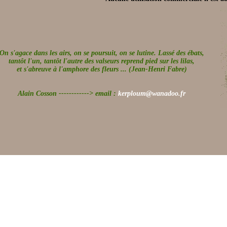
On s'agace dans les airs, on se poursuit, on se lutine. Lassé des ébats,
tantôt l'un, tantôt l'autre des valseurs reprend pied sur les lilas,
et s'abreuve à l'amphore des fleurs ... (Jean-Henri Fabre)
Alain Cosson ------------> email :
kerploum@wanadoo.fr