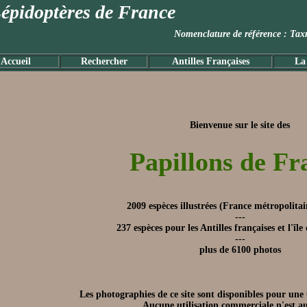
épidoptères de France
Nomenclature de référence :
Accueil
Rechercher
Antilles Françaises
La
Bienvenue sur le site des
Papillons de Fr
2009 espèces illustrées (
France métropolitai
---
237 espèces pour les
Antilles françaises
et
l'îl
---
plus de 6100 photos
Les photographies de ce site sont disponibles pour une u
Aucune utilisation commerciale n'est au