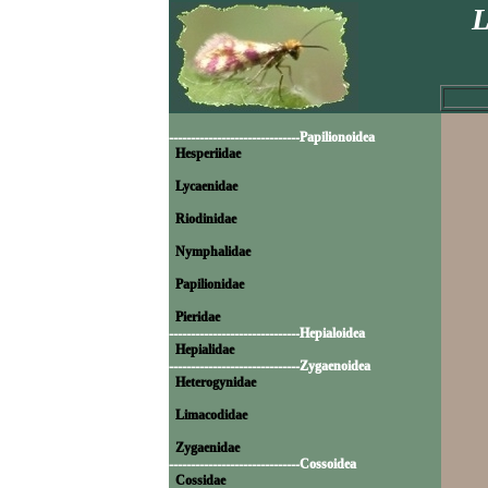
L
------------------------------Papilionoidea
Hesperiidae
Lycaenidae
Riodinidae
Nymphalidae
Papilionidae
Pieridae
------------------------------Hepialoidea
Hepialidae
------------------------------Zygaenoidea
Heterogynidae
Limacodidae
Zygaenidae
------------------------------Cossoidea
Cossidae