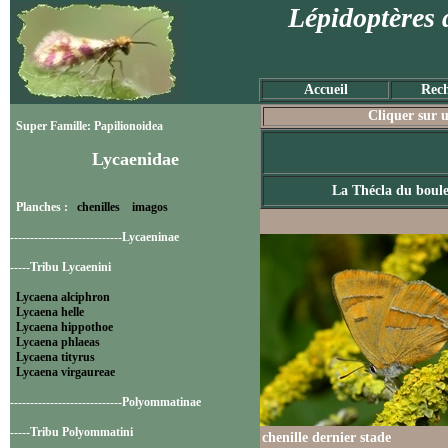
Lépidoptères 
Accueil
Rech
Cliquer sur u
Super Famille: Papilionoidea
Lycaenidae
La Thécla du boul
Planches :
chenilles
imagos
----------------------------Lycaeninae
-----Tribu Lycaenini
Lycaena alciphron
Lycaena helle
Lycaena hippothoe
Lycaena phlaeas
Lycaena tityrus
Lycaena virgaureae
----------------------------Polyommatinae
-----Tribu Polyommatini
chenille dernier stade