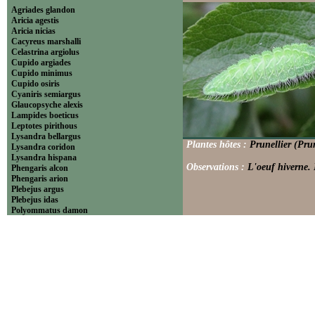
Agriades glandon
Aricia agestis
Aricia nicias
Cacyreus marshalli
Celastrina argiolus
Cupido argiades
Cupido minimus
Cupido osiris
Cyaniris semiargus
Glaucopsyche alexis
Lampides boeticus
Leptotes pirithous
Lysandra bellargus
Plantes hôtes :
Prunellier (Pru
Lysandra coridon
Lysandra hispana
Observations :
L'oeuf hiverne. 
Phengaris alcon
Phengaris arion
Plebejus argus
Plebejus idas
Polyommatus damon
Polyommatus dolus
Polyommatus dorylas
Polyommatus icarus
Polyommatus ripartii
Pseudophilotes baton
Scolitantides orion
----------------------------Theclinae