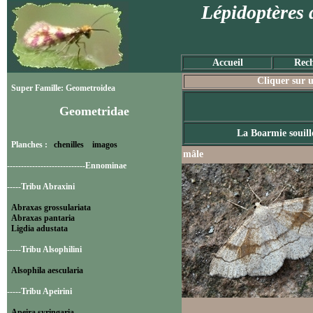
Lépidoptères 
Accueil
Rech
Cliquer sur u
Super Famille: Geometroidea
Geometridae
La Boarmie souill
Planches :
chenilles
imagos
mâle
----------------------------Ennominae
-----Tribu Abraxini
Abraxas grossulariata
Abraxas pantaria
Ligdia adustata
-----Tribu Alsophilini
Alsophila aescularia
-----Tribu Apeirini
Apeira syringaria