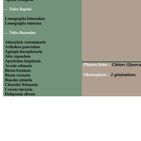
-----Tribu Baptini
Lomographa bimaculata
Lomographa temerata
-----Tribu Boarmiini
Adactylotis contaminaria
Aethalura punctulata
Agriopis leucophaearia
Alcis repandata
Apocheima hispidaria
Plantes hôtes :
Chênes (Quercu
Ascotis selenaria
Biston betularia
Observations :
2 générations.
Biston strataria
Bupalus piniaria
Cleorodes lichenaria
Crocota tinctaria
Deileptenia ribeata
Ecleora solieraria
Ectropis crepuscularia
Ematurga atomaria
Erannis defoliaria
Fagivorina arenaria
Hypomecis punctinalis
Hypomecis roboraria
Lycia hirtaria
Lycia zonaria