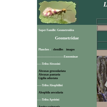
L
Super Famille: Geometroidea
Geometridae
Planches :
chenilles
imagos
----------------------------Ennominae
-----Tribu Abraxini
Abraxas grossulariata
Abraxas pantaria
Ligdia adustata
-----Tribu Alsophilini
Alsophila aescularia
-----Tribu Apeirini
Apeira syringaria