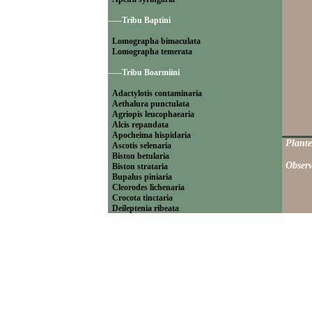
-----Tribu Baptini
Lomographa bimaculata
Lomographa temerata
-----Tribu Boarmiini
Adactylotis contaminaria
Aethalura punctulata
Agriopis leucophaearia
Alcis repandata
Apocheima hispidaria
Plante
Ascotis selenaria
Biston betularia
Observ
Biston strataria
Bupalus piniaria
Cleorodes lichenaria
Crocota tinctaria
Deileptenia ribeata
Ecleora solieraria
Ectropis crepuscularia
Ematurga atomaria
Erannis defoliaria
Fagivorina arenaria
Hypomecis punctinalis
Hypomecis roboraria
Lycia hirtaria
Lycia zonaria