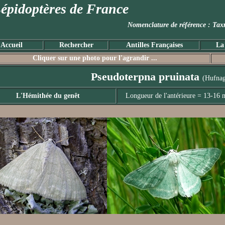
épidoptères de France
Nomenclature de référence :
Accueil
Rechercher
Antilles Françaises
La
Cliquer sur une photo pour l'agrandir ...
Pseudoterpna pruinata
(Hufnag
L'Hémithée du genêt
Longueur de l'antérieure = 13-16