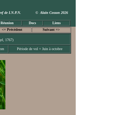
 Taxref de I.N.P.N. © Alain Cosson 2026
 Réunion
Docs
Liens
<= Précédent
Suivant =>
el, 1767)
 mm
Période de vol = Juin à octobre