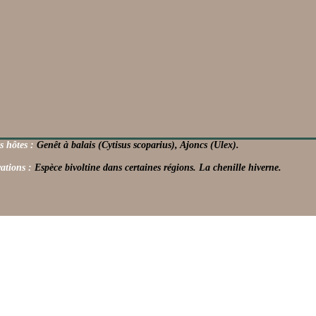
s hôtes :
Genêt à balais (Cytisus scoparius), Ajoncs (Ulex).
ations :
Espèce bivoltine dans certaines régions. La chenille hiverne.