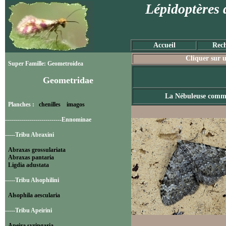
Lépidoptères 
Accueil
Rech
Cliquer sur u
Super Famille: Geometroidea
Geometridae
La Nébuleuse com
Planches :
chenilles
imagos
----------------------------Ennominae
-----Tribu Abraxini
Abraxas grossulariata
Abraxas pantaria
Ligdia adustata
-----Tribu Alsophilini
Alsophila aescularia
-----Tribu Apeirini
Apeira syringaria