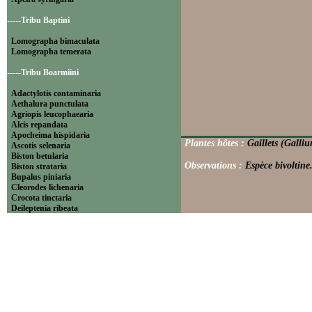
-----Tribu Baptini
Lomographa bimaculata
Lomographa temerata
-----Tribu Boarmiini
Adactylotis contaminaria
Aethalura punctulata
Agriopis leucophaearia
Alcis repandata
Apocheima hispidaria
Plantes hôtes :
Gaillets (Galliu
Ascotis selenaria
Biston betularia
Observations :
Espèce bivoltine
Biston strataria
Bupalus piniaria
Cleorodes lichenaria
Crocota tinctaria
Deileptenia ribeata
Ecleora solieraria
Ectropis crepuscularia
Ematurga atomaria
Erannis defoliaria
Fagivorina arenaria
Hypomecis punctinalis
Hypomecis roboraria
Lycia hirtaria
Lycia zonaria