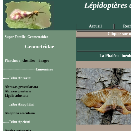
Lépidoptères 
Accueil
Rech
Cliquer sur u
Super Famille: Geometroidea
Geometridae
La Phalène linéol
Planches :
chenilles
imagos
----------------------------Ennominae
-----Tribu Abraxini
Abraxas grossulariata
Abraxas pantaria
Ligdia adustata
-----Tribu Alsophilini
Alsophila aescularia
-----Tribu Apeirini
Apeira syringaria