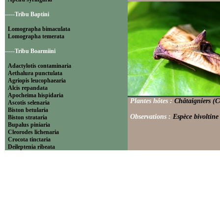
-----Tribu Baptini
Lomographa bimaculata
Lomographa temerata
-----Tribu Boarmiini
Adactylotis contaminaria
Aethalura punctulata
Agriopis leucophaearia
Alcis repandata
Apocheima hispidaria
Plantes hôtes :
Châtaigniers (C
Ascotis selenaria
Biston betularia
Observations :
Espèce bivoltine
Biston strataria
Bupalus piniaria
Cleorodes lichenaria
Crocota tinctaria
Deileptenia ribeata
Ecleora solieraria
Ectropis crepuscularia
Ematurga atomaria
Erannis defoliaria
Fagivorina arenaria
Hypomecis punctinalis
Hypomecis roboraria
Lycia hirtaria
Lycia zonaria