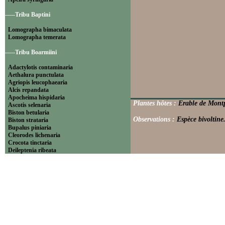
-----Tribu Baptini
Lomographa bimaculata
Lomographa temerata
-----Tribu Boarmiini
Adactylotis contaminaria
Aethalura punctulata
Agriopis leucophaearia
Alcis repandata
Apocheima hispidaria
Plantes hôtes :
Erable de Mont
Ascotis selenaria
Biston betularia
Observations :
Espèce bivoltine
Biston strataria
Bupalus piniaria
Cleorodes lichenaria
Crocota tinctaria
Deileptenia ribeata
Ecleora solieraria
Ectropis crepuscularia
Ematurga atomaria
Erannis defoliaria
Fagivorina arenaria
Hypomecis punctinalis
Hypomecis roboraria
Lycia hirtaria
Lycia zonaria