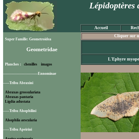
Lépidoptères 
Accueil
Rech
Cliquer sur u
Super Famille: Geometroidea
Geometridae
L'Ephyre myop
Planches :
chenilles
imagos
----------------------------Ennominae
-----Tribu Abraxini
Abraxas grossulariata
Abraxas pantaria
Ligdia adustata
-----Tribu Alsophilini
Alsophila aescularia
-----Tribu Apeirini
Apeira syringaria