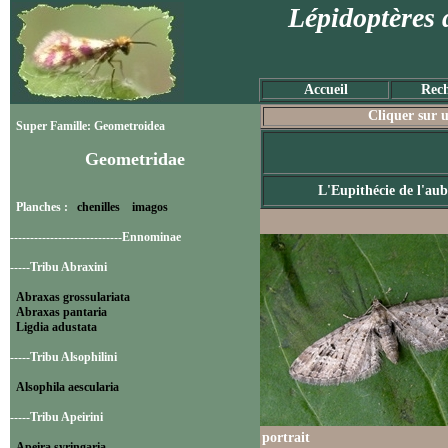
Lépidoptères 
Accueil
Rech
Cliquer sur u
Super Famille: Geometroidea
Geometridae
L'Eupithécie de l'au
Planches :
chenilles
imagos
----------------------------Ennominae
-----Tribu Abraxini
Abraxas grossulariata
Abraxas pantaria
Ligdia adustata
-----Tribu Alsophilini
Alsophila aescularia
-----Tribu Apeirini
portrait
Apeira syringaria