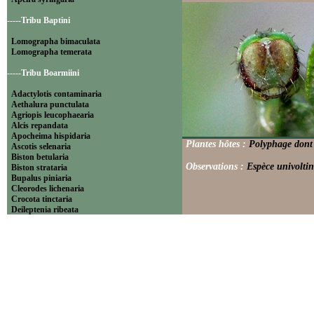
-----Tribu Baptini
Lomographa bimaculata
Lomographa temerata
-----Tribu Boarmiini
Adactylotis contaminaria
Aethalura punctulata
Agriopis leucophaearia
Alcis repandata
Apocheima hispidaria
Plantes hôtes :
Polyphage dont 
Ascotis selenaria
Biston betularia
Observations :
Espèce univoltin
Biston strataria
Bupalus piniaria
Cleorodes lichenaria
Crocota tinctaria
Deileptenia ribeata
Ecleora solieraria
Ectropis crepuscularia
Ematurga atomaria
Erannis defoliaria
Fagivorina arenaria
Hypomecis punctinalis
Hypomecis roboraria
Lycia hirtaria
Lycia zonaria