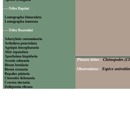
-----Tribu Baptini
Lomographa bimaculata
Lomographa temerata
-----Tribu Boarmiini
Adactylotis contaminaria
Aethalura punctulata
Agriopis leucophaearia
Alcis repandata
Apocheima hispidaria
Plantes hôtes :
Chénopodes (Ch
Ascotis selenaria
Biston betularia
Observations :
Espèce univoltin
Biston strataria
Bupalus piniaria
Cleorodes lichenaria
Crocota tinctaria
Deileptenia ribeata
Ecleora solieraria
Ectropis crepuscularia
Ematurga atomaria
Erannis defoliaria
Fagivorina arenaria
Hypomecis punctinalis
Hypomecis roboraria
Lycia hirtaria
Lycia zonaria