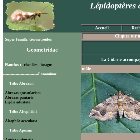
Lépidoptères 
Accueil
Rech
Cliquer sur u
Super Famille: Geometroidea
Geometridae
La Cidarie accompa
Planches :
chenilles
imagos
mâle
----------------------------Ennominae
-----Tribu Abraxini
Abraxas grossulariata
Abraxas pantaria
Ligdia adustata
-----Tribu Alsophilini
Alsophila aescularia
-----Tribu Apeirini
Apeira syringaria