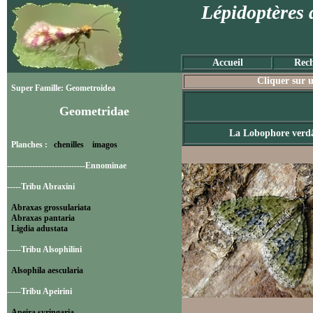
Lépidoptères 
Accueil
Rech
Cliquer sur u
Super Famille: Geometroidea
Geometridae
La Lobophore verd
Planches :
chenilles
imagos
----------------------------Ennominae
-----Tribu Abraxini
Abraxas grossulariata
Abraxas pantaria
Ligdia adustata
-----Tribu Alsophilini
Alsophila aescularia
-----Tribu Apeirini
Apeira syringaria