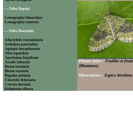
-----Tribu Baptini
Lomographa bimaculata
Lomographa temerata
-----Tribu Boarmiini
Adactylotis contaminaria
Aethalura punctulata
Agriopis leucophaearia
Alcis repandata
Apocheima hispidaria
Plantes hôtes :
Feuilles et fru
Ascotis selenaria
(Rhamnus).
Biston betularia
Biston strataria
Observations :
Espèce bivoltine
Bupalus piniaria
Cleorodes lichenaria
Crocota tinctaria
Deileptenia ribeata
Ecleora solieraria
Ectropis crepuscularia
Ematurga atomaria
Erannis defoliaria
Fagivorina arenaria
Hypomecis punctinalis
Hypomecis roboraria
Lycia hirtaria
Lycia zonaria