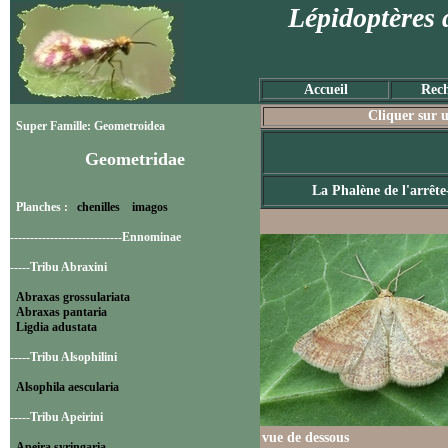
Lépidoptères 
Accueil
Rech
Cliquer sur u
Super Famille: Geometroidea
Geometridae
La Phalène de l'arrête
Planches :
chenilles
imagos
----------------------------Ennominae
-----Tribu Abraxini
Abraxas grossulariata
Abraxas pantaria
Ligdia adustata
-----Tribu Alsophilini
Alsophila aescularia
-----Tribu Apeirini
vue de dessous
Apeira syringaria