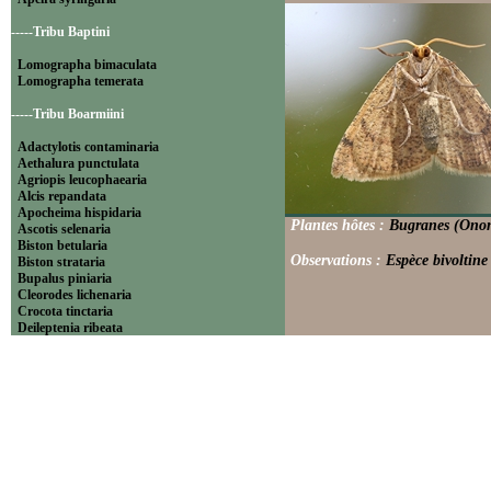
-----Tribu Baptini
Lomographa bimaculata
Lomographa temerata
-----Tribu Boarmiini
Adactylotis contaminaria
Aethalura punctulata
Agriopis leucophaearia
Alcis repandata
Apocheima hispidaria
Plantes hôtes :
Bugranes (Onon
Ascotis selenaria
Biston betularia
Observations :
Espèce bivoltine
Biston strataria
Bupalus piniaria
Cleorodes lichenaria
Crocota tinctaria
Deileptenia ribeata
Ecleora solieraria
Ectropis crepuscularia
Ematurga atomaria
Erannis defoliaria
Fagivorina arenaria
Hypomecis punctinalis
Hypomecis roboraria
Lycia hirtaria
Lycia zonaria