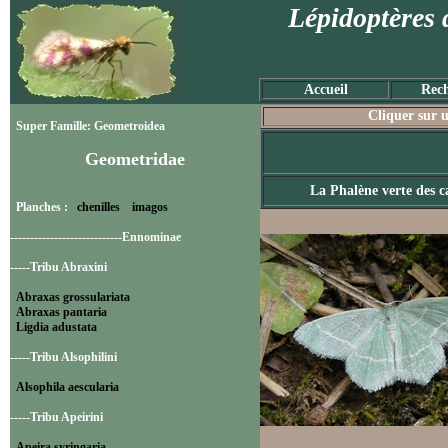
Lépidoptères 
Accueil
Rech
Cliquer sur u
Super Famille: Geometroidea
Geometridae
La Phalène verte des c
Planches :
chenilles
imagos
----------------------------Ennominae
-----Tribu Abraxini
Abraxas grossulariata
Abraxas pantaria
Ligdia adustata
-----Tribu Alsophilini
Alsophila aescularia
-----Tribu Apeirini
Apeira syringaria