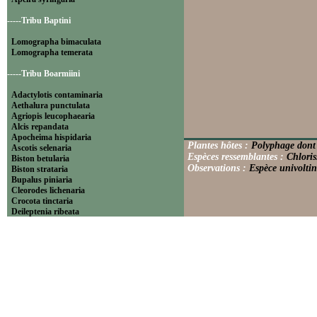
-----Tribu Baptini
Lomographa bimaculata
Lomographa temerata
-----Tribu Boarmiini
Adactylotis contaminaria
Aethalura punctulata
Agriopis leucophaearia
Alcis repandata
Apocheima hispidaria
Plantes hôtes :
Polyphage dont 
Ascotis selenaria
Espèces ressemblantes :
Chloris
Biston betularia
Observations :
Espèce univoltin
Biston strataria
Bupalus piniaria
Cleorodes lichenaria
Crocota tinctaria
Deileptenia ribeata
Ecleora solieraria
Ectropis crepuscularia
Ematurga atomaria
Erannis defoliaria
Fagivorina arenaria
Hypomecis punctinalis
Hypomecis roboraria
Lycia hirtaria
Lycia zonaria