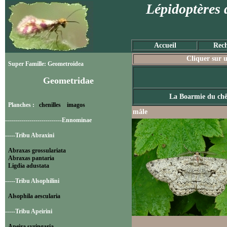
Lépidoptères 
Accueil
Rech
Cliquer sur u
Super Famille: Geometroidea
Geometridae
La Boarmie du ch
Planches :
chenilles
imagos
mâle
----------------------------Ennominae
-----Tribu Abraxini
Abraxas grossulariata
Abraxas pantaria
Ligdia adustata
-----Tribu Alsophilini
Alsophila aescularia
-----Tribu Apeirini
Apeira syringaria