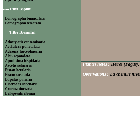
-----Tribu Baptini
Lomographa bimaculata
Lomographa temerata
-----Tribu Boarmiini
Adactylotis contaminaria
Aethalura punctulata
Agriopis leucophaearia
Alcis repandata
Apocheima hispidaria
Plantes hôtes :
Hêtres (Fagus),
Ascotis selenaria
Biston betularia
Observations :
La chenille hive
Biston strataria
Bupalus piniaria
Cleorodes lichenaria
Crocota tinctaria
Deileptenia ribeata
Ecleora solieraria
Ectropis crepuscularia
Ematurga atomaria
Erannis defoliaria
Fagivorina arenaria
Hypomecis punctinalis
Hypomecis roboraria
Lycia hirtaria
Lycia zonaria