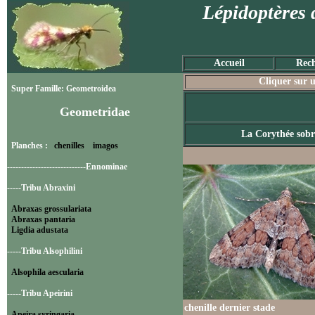
Lépidoptères 
Accueil
Rech
Cliquer sur u
Super Famille: Geometroidea
Geometridae
La Corythée sobr
Planches :
chenilles
imagos
----------------------------Ennominae
-----Tribu Abraxini
Abraxas grossulariata
Abraxas pantaria
Ligdia adustata
-----Tribu Alsophilini
Alsophila aescularia
-----Tribu Apeirini
chenille dernier stade
Apeira syringaria