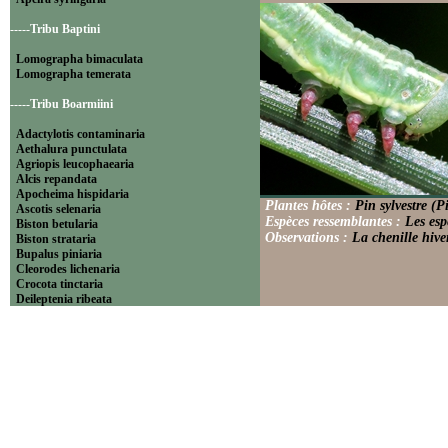
-----Tribu Baptini
Lomographa bimaculata
Lomographa temerata
-----Tribu Boarmiini
Adactylotis contaminaria
Aethalura punctulata
Agriopis leucophaearia
Alcis repandata
Apocheima hispidaria
Plantes hôtes :
Pin sylvestre (Pi
Ascotis selenaria
Espèces ressemblantes :
Les esp
Biston betularia
Observations :
La chenille hive
Biston strataria
Bupalus piniaria
Cleorodes lichenaria
Crocota tinctaria
Deileptenia ribeata
Ecleora solieraria
Ectropis crepuscularia
Ematurga atomaria
Erannis defoliaria
Fagivorina arenaria
Hypomecis punctinalis
Hypomecis roboraria
Lycia hirtaria
Lycia zonaria