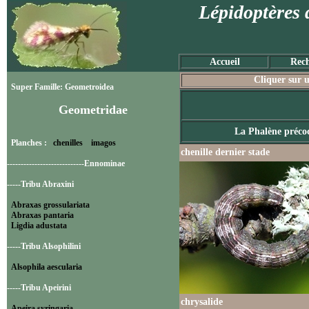
Lépidoptères 
Accueil
Rech
Cliquer sur u
Super Famille: Geometroidea
Geometridae
La Phalène préco
Planches :
chenilles
imagos
chenille dernier stade
----------------------------Ennominae
-----Tribu Abraxini
Abraxas grossulariata
Abraxas pantaria
Ligdia adustata
-----Tribu Alsophilini
Alsophila aescularia
-----Tribu Apeirini
chrysalide
Apeira syringaria