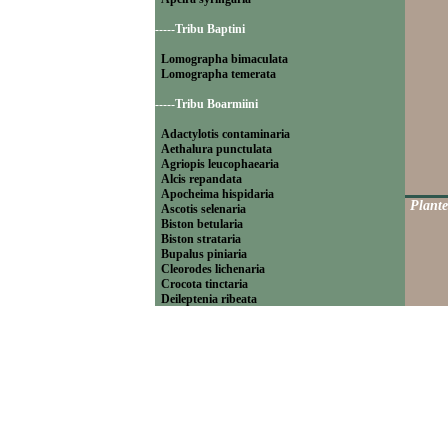
-----Tribu Baptini
Lomographa bimaculata
Lomographa temerata
-----Tribu Boarmiini
Adactylotis contaminaria
Aethalura punctulata
Agriopis leucophaearia
Alcis repandata
Apocheima hispidaria
Plante
Ascotis selenaria
Biston betularia
Biston strataria
Bupalus piniaria
Cleorodes lichenaria
Crocota tinctaria
Deileptenia ribeata
Ecleora solieraria
Ectropis crepuscularia
Ematurga atomaria
Erannis defoliaria
Fagivorina arenaria
Hypomecis punctinalis
Hypomecis roboraria
Lycia hirtaria
Lycia zonaria