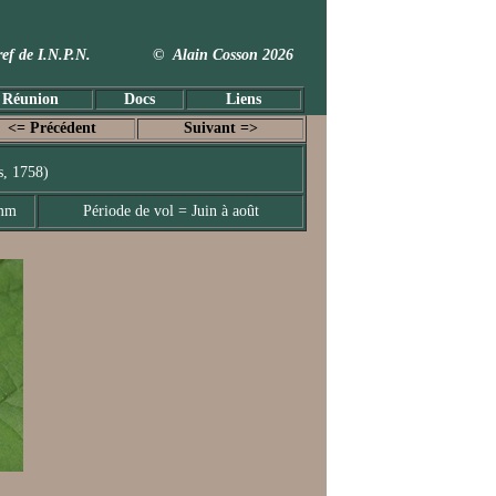
 Taxref de I.N.P.N. © Alain Cosson 2026
 Réunion
Docs
Liens
<= Précédent
Suivant =>
s, 1758)
 mm
Période de vol = Juin à août