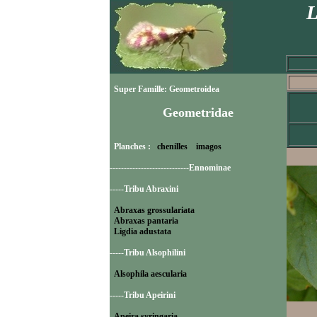
L
Super Famille: Geometroidea
Geometridae
Planches :
chenilles
imagos
----------------------------Ennominae
-----Tribu Abraxini
Abraxas grossulariata
Abraxas pantaria
Ligdia adustata
-----Tribu Alsophilini
Alsophila aescularia
-----Tribu Apeirini
Apeira syringaria