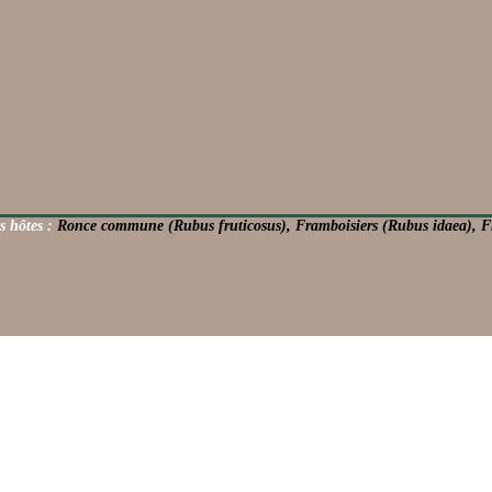
s hôtes :
Ronce commune (Rubus fruticosus), Framboisiers (Rubus idaea), Fra