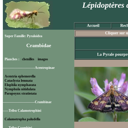
Lépidoptères 
Accueil
Rech
Cliquer sur u
Super Famille: Pyraloidea
Crambidae
La Pyrale pourpr
Planches :
chenilles
imagos
----------------------------Acentropinae
Acentria ephemerella
Cataclysta lemnata
Elophila nymphaeata
Nymphula nitidulata
Parapoynx stratiotata
----------------------------Crambinae
-----Tribu Calamotrophini
Calamotropha paludella
-----Tribu Crambini