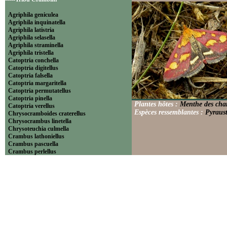
Agriphila geniculea
Agriphila inquinatella
Agriphila latistria
Agriphila selasella
Agriphila straminella
Agriphila tristella
Catoptria conchella
Catoptria digitellus
Catoptria falsella
Catoptria margaritella
Catoptria permutatellus
Catoptria pinella
Plantes hôtes :
Menthe des cha
Catoptria verellus
Espèces ressemblantes :
Pyraust
Chrysocramboides craterellus
Chrysocrambus linetella
Chrysoteuchia culmella
Crambus lathoniellus
Crambus pascuella
Crambus perlellus
Crambus pratella
Pediasia contaminella
Pediasia luteella
Platytes alpinella
Platytes cerussella
Thisanotia chrysonuchella
-----Tribu Euchromiini