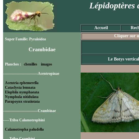
Lépidoptères 
Accueil
Rech
Cliquer sur u
Super Famille: Pyraloidea
Crambidae
Le Botys vertica
Planches :
chenilles
imagos
----------------------------Acentropinae
Acentria ephemerella
Cataclysta lemnata
Elophila nymphaeata
Nymphula nitidulata
Parapoynx stratiotata
----------------------------Crambinae
-----Tribu Calamotrophini
Calamotropha paludella
-----Tribu Crambini