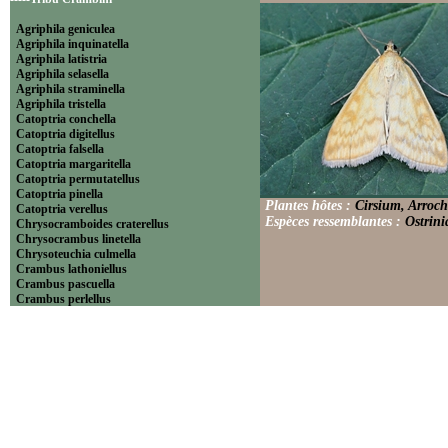
Agriphila geniculea
Agriphila inquinatella
Agriphila latistria
Agriphila selasella
Agriphila straminella
Agriphila tristella
Catoptria conchella
Catoptria digitellus
Catoptria falsella
Catoptria margaritella
Catoptria permutatellus
Catoptria pinella
Plantes hôtes :
Cirsium, Arroch
Catoptria verellus
Espèces ressemblantes :
Ostrini
Chrysocramboides craterellus
Chrysocrambus linetella
Chrysoteuchia culmella
Crambus lathoniellus
Crambus pascuella
Crambus perlellus
Crambus pratella
Pediasia contaminella
Pediasia luteella
Platytes alpinella
Platytes cerussella
Thisanotia chrysonuchella
-----Tribu Euchromiini